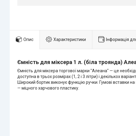
Опис
Характеристики
Інформація дл
Ємність для міксера 1 л. (біла троянда) Але
Ємність для міксера торгової марки "Алеана" — це необхідн
доступна в трьох розмірах (1, 2 і 3 літри) і декількох вар
Широкий бортик виконує функцію ручки. Гумові вставки на
— міцного харчового пластику.