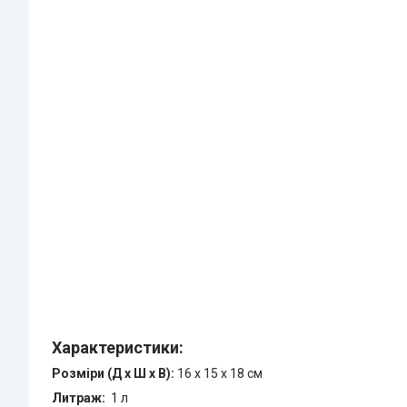
Характеристики:
Розміри (Д x Ш x В):
16 x 15 x 18 см
Литраж:
1 л