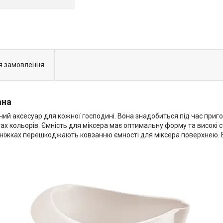
я замовлення
ана
ий аксесуар для кожної господині. Вона знадобиться під час пригот
іантах кольорів. Ємність для міксера має оптимальну форму та високі
 ніжках перешкоджають ковзанню ємності для міксера поверхнею. В