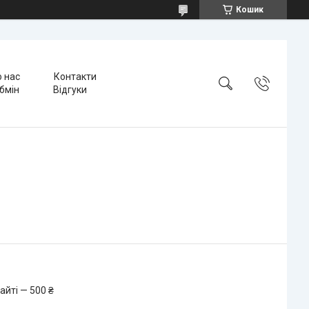
Кошик
 нас
Контакти
бмін
Відгуки
айті — 500 ₴