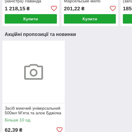
(каністра) Лаванда
Марсельське мило
(зап
ChanteClair
ChanteClair
мило
1 218,15
201,22
185
₴
₴
Купити
Купити
Акційні пропозиції та новинки
Засіб миючий універсальний
500мл М'ята та алое Бджілка
Більше 10 од.
62,39
₴