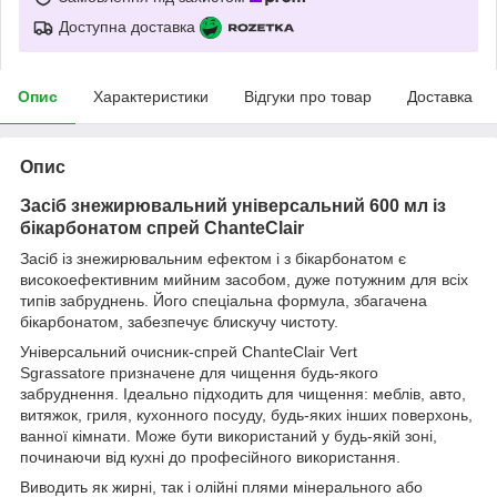
Доступна доставка
Опис
Характеристики
Відгуки про товар
Доставка
Опис
Засіб знежирювальний універсальний 600 мл із
бікарбонатом спрей ChanteClair
Засіб із знежирювальним ефектом і з бікарбонатом є
високоефективним мийним засобом, дуже потужним для всіх
типів забруднень. Його спеціальна формула, збагачена
бікарбонатом, забезпечує блискучу чистоту.
Універсальний очисник-спрей ChanteClair Vert
Sgrassatore призначене для чищення будь-якого
забруднення. Ідеально підходить для чищення: меблів, авто,
витяжок, гриля, кухонного посуду, будь-яких інших поверхонь,
ванної кімнати. Може бути використаний у будь-якій зоні,
починаючи від кухні до професійного використання.
Виводить як жирні, так і олійні плями мінерального або