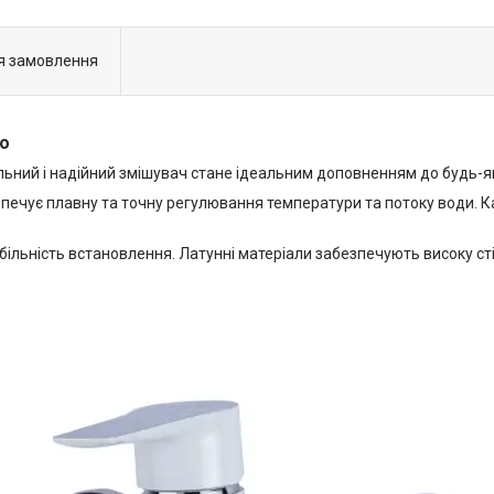
я замовлення
so
льний і надійний змішувач стане ідеальним доповненням до будь-як
ечує плавну та точну регулювання температури та потоку води. К
табільність встановлення. Латунні матеріали забезпечують високу с