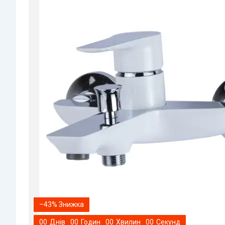
–43%
0
0
Днів
0
0
Годин
0
0
Хвилин
0
0
Секунд