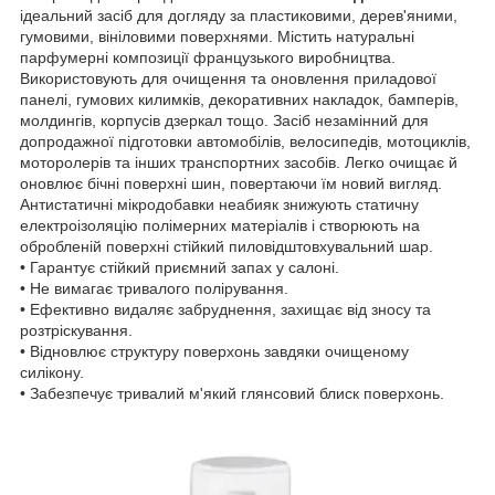
ідеальний засіб для догляду за пластиковими, дерев'яними,
гумовими, вініловими поверхнями. Містить натуральні
парфумерні композиції французького виробництва.
Використовують для очищення та оновлення приладової
панелі, гумових килимків, декоративних накладок, бамперів,
молдингів, корпусів дзеркал тощо. Засіб незамінний для
допродажної підготовки автомобілів, велосипедів, мотоциклів,
моторолерів та інших транспортних засобів. Легко очищає й
оновлює бічні поверхні шин, повертаючи їм новий вигляд.
Антистатичні мікродобавки неабияк знижують статичну
електроізоляцію полімерних матеріалів і створюють на
обробленій поверхні стійкий пиловідштовхувальний шар.
• Гарантує стійкий приємний запах у салоні.
• Не вимагає тривалого полірування.
• Ефективно видаляє забруднення, захищає від зносу та
розтріскування.
• Відновлює структуру поверхонь завдяки очищеному
силікону.
• Забезпечує тривалий м'який глянсовий блиск поверхонь.