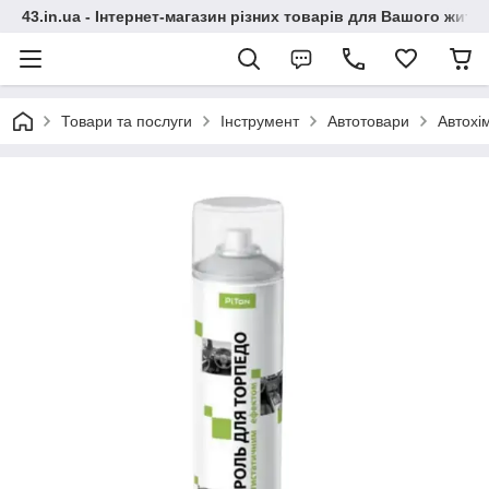
43.in.ua - Інтернет-магазин різних товарів для Вашого житт
Товари та послуги
Інструмент
Автотовари
Автохі