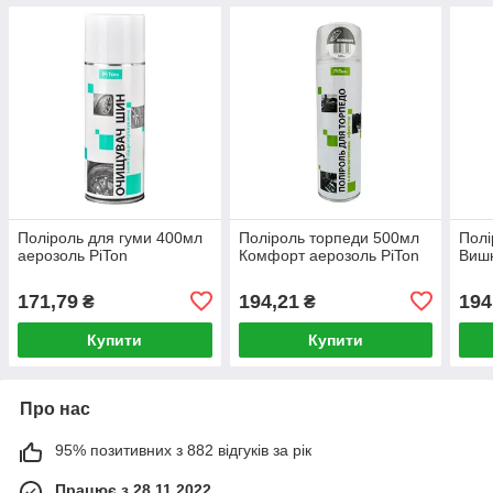
Поліроль для гуми 400мл
Поліроль торпеди 500мл
Полі
аерозоль PiTon
Комфорт аерозоль PiTon
Вишн
171,79
194,21
194
₴
₴
Купити
Купити
Про нас
95% позитивних з 882 відгуків за рік
Працює з 28.11.2022