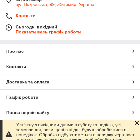
вул.Покровська, 99, Житомир, Україна
Контакти
Сьогодні вихідний
Показати весь графік роботи
Про нас
Контакти
Доставка та оплата
Графік роботи
Повна версія сайту
У зв'язку з вихідними днями в суботу та неділю, усі
Сайт створено на маркетплейсі
Prom.ua
замовлення, розміщені в ці дні, будуть оброблятися в
понеділок. Обробка відбуватиметься в порядку черговості,
тому ми докладаємо всіх зусиль, щоб обробити ваші