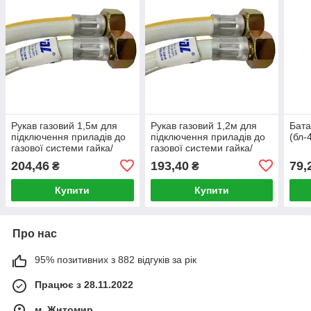
Рукав газовий 1,5м для
Рукав газовий 1,2м для
Бата
підключення приладів до
підключення приладів до
(бл-
газової системи гайка/
газової системи гайка/
гайка білий Waterstal
гайка білий Waterstal
204,46
193,40
79,
₴
₴
Купити
Купити
Про нас
95% позитивних з 882 відгуків за рік
Працює з 28.11.2022
м. Житомир