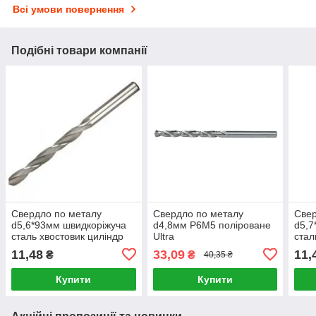
Всі умови повернення
Подібні товари компанії
Свердло по металу
Свердло по металу
Свер
d5,6*93мм швидкоріжуча
d4,8мм P6M5 поліроване
d5,7
сталь хвостовик циліндр
Ultra
стал
МЕТ-В ЗУБР
МЕТ
11,48
33,09
11,
₴
₴
40,35 ₴
Купити
Купити