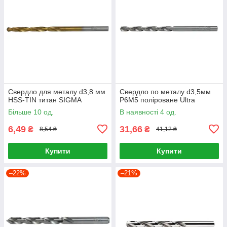
Свердло для металу d3,8 мм
Свердло по металу d3,5мм
HSS-TIN титан SIGMA
P6M5 поліроване Ultra
Більше 10 од.
В наявності 4 од.
6,49
31,66
₴
₴
8,54 ₴
41,12 ₴
Купити
Купити
–22%
–21%