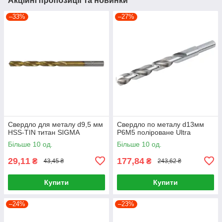
Акційні пропозиції та новинки
–33%
–27%
Свердло для металу d9,5 мм
Свердло по металу d13мм
HSS-TIN титан SIGMA
P6M5 поліроване Ultra
Більше 10 од.
Більше 10 од.
29,11
177,84
₴
₴
43,45 ₴
243,62 ₴
Купити
Купити
–24%
–23%