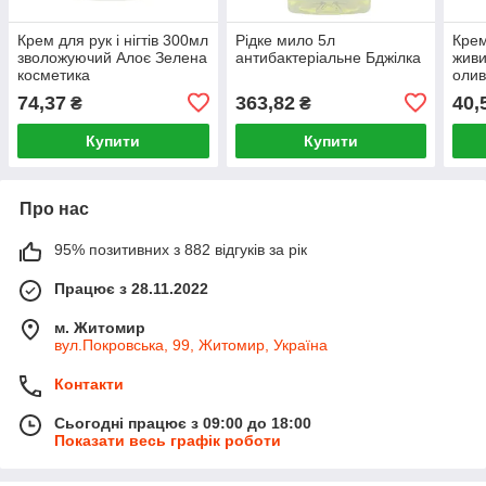
Крем для рук і нігтів 300мл
Рідке мило 5л
Крем
зволожуючий Алоє Зелена
антибактеріальне Бджілка
живи
косметика
олив
74,37
363,82
40,
₴
₴
Купити
Купити
Про нас
95% позитивних з 882 відгуків за рік
Працює з 28.11.2022
м. Житомир
вул.Покровська, 99, Житомир, Україна
Контакти
Сьогодні працює з 09:00 до 18:00
Показати весь графік роботи