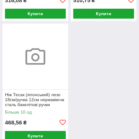
316,08
510,75
₴
₴
Купити
Купити
Ніж Тесак (японський) лезо
18см/ручка 12см нержавіюча
сталь бакелітові ручки
KAMILLE
Більше 10 од.
468,56
₴
Купити