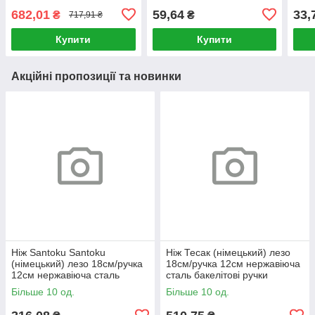
682,01
59,64
33,
₴
₴
717,91 ₴
Купити
Купити
Акційні пропозиції та новинки
Ніж Santoku Santoku
Ніж Тесак (німецький) лезо
(німецький) лезо 18см/ручка
18см/ручка 12см нержавіюча
12см нержавіюча сталь
сталь бакелітові ручки
бакелітові ручки KAMILLE
KAMILLE
Більше 10 од.
Більше 10 од.