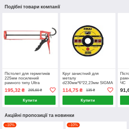
Подібні товари компанії
Пістолет для герметиків
Круг зачистний для
Піст
225мм посилений
металу
рамн
рамного типу Ultra
d230мм*6*22,23мм SIGMA
ЧС
195,32
114,75
91,
₴
₴
205,60 ₴
135 ₴
Купити
Купити
Акційні пропозиції та новинки
–10%
–10%