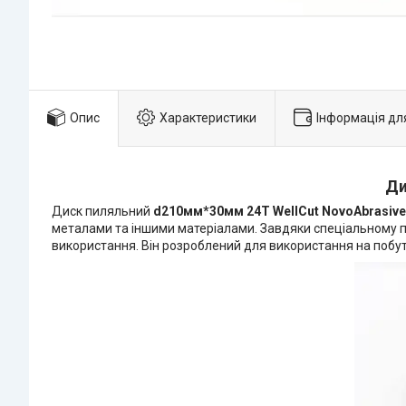
Опис
Характеристики
Інформація дл
Ди
Диск пиляльний
d210мм*30мм 24T WellCut NovoAbrasive
металами та іншими матеріалами. Завдяки спеціальному пок
використання. Він розроблений для використання на побуто