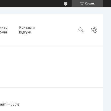
Кошик
 нас
Контакти
бмін
Відгуки
айті — 500 ₴