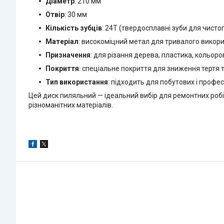
Діаметр
: 210 мм
Отвір
: 30 мм
Кількість зубців
: 24T (твердосплавні зуби для чистог
Матеріал
: високоміцний метал для тривалого викор
Призначення
: для різання дерева, пластика, кольоро
Покриття
: спеціальне покриття для зниження тертя
Тип використання
: підходить для побутових і профес
Цей диск пиляльний — ідеальний вибір для ремонтних робіт
різноманітних матеріалів.