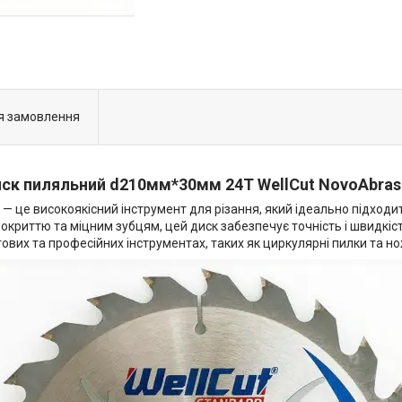
я замовлення
ск пиляльний d210мм*30мм 24T WellCut NovoAbras
— це високоякісний інструмент для різання, який ідеально підход
риттю та міцним зубцям, цей диск забезпечує точність і швидкість 
вих та професійних інструментах, таких як циркулярні пилки та но