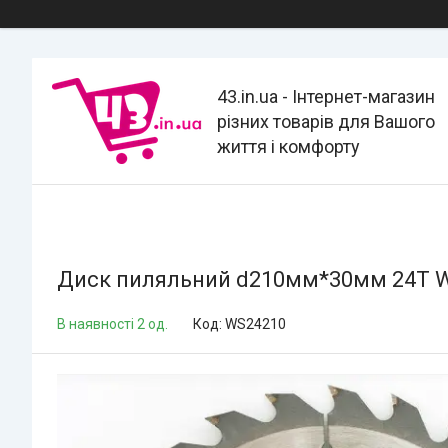
43.in.ua - Інтернет-магазин
різних товарів для Вашого
життя і комфорту
Диск пиляльний d210мм*30мм 24T We
В наявності 2 од.
Код:
WS24210