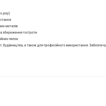
о різу)
истання
вих металів
 та збереження гостроти
ійних пилок.
, будівництва, а також для професійного використання. Забезпечує