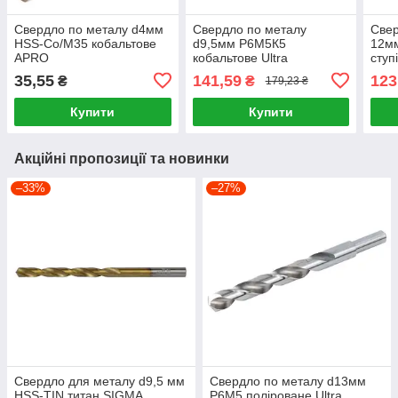
Свердло по металу d4мм
Свердло по металу
Свер
HSS-Co/M35 кобальтове
d9,5мм Р6М5К5
12мм
APRO
кобальтове Ultra
ступ
кро
35,55
141,59
123
₴
₴
179,23 ₴
Купити
Купити
Акційні пропозиції та новинки
–33%
–27%
Свердло для металу d9,5 мм
Свердло по металу d13мм
HSS-TIN титан SIGMA
P6M5 поліроване Ultra