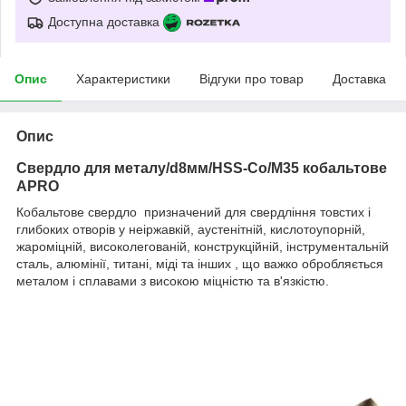
Доступна доставка
Опис
Характеристики
Відгуки про товар
Доставка
Опис
Свердло для металу/d8мм/HSS-Co/M35 кобальтове
APRO
Кобальтове свердло призначений для свердління товстих і
глибоких отворів у неіржавкій, аустенітній, кислотоупорній,
жароміцній, високолегованій, конструкційній, інструментальній
сталь, алюмінії, титані, міді та інших
, що важко обробляється
металом і сплавами з високою міцністю та в'язкістю.