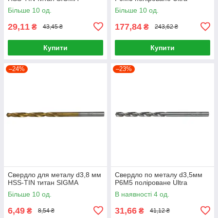
Більше 10 од.
Більше 10 од.
29,11
177,84
₴
₴
43,45 ₴
243,62 ₴
Купити
Купити
–24%
–23%
Свердло для металу d3,8 мм
Свердло по металу d3,5мм
HSS-TIN титан SIGMA
P6M5 поліроване Ultra
Більше 10 од.
В наявності 4 од.
6,49
31,66
₴
₴
8,54 ₴
41,12 ₴