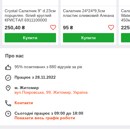
Crystal Салатник 9" d.23см
Салатник 24*24*9,5см
Сала
порцелян. білий круглий
пластик оливковий Алеана
Wate
КРИСТАЛ 6911100000
450
250,40
95
225
₴
₴
Купити
Купити
Про нас
95% позитивних з 880 відгуків за рік
Працює з 28.11.2022
м. Житомир
вул.Покровська, 99, Житомир, Україна
Контакти
Сьогодні працює з 09:00 до 18:00
Показати весь графік роботи