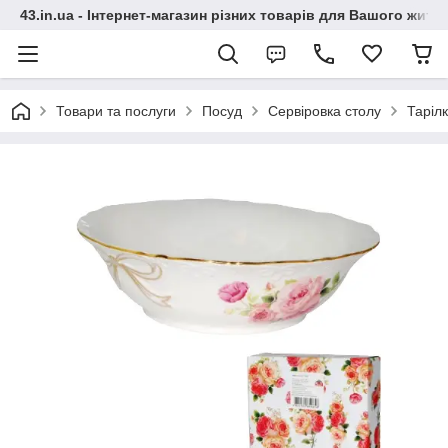
43.in.ua - Інтернет-магазин різних товарів для Вашого житт
Товари та послуги
Посуд
Сервіровка столу
Таріл