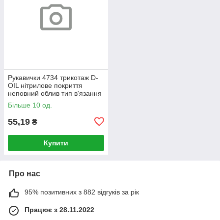
Рукавички 4734 трикотаж D-
OIL нітрилове покриття
неповний облив тип в'язання
«ананас» р.10(XL) чорний
Більше 10 од.
ДКГ
55,19
₴
Купити
Про нас
95% позитивних з 882 відгуків за рік
Працює з 28.11.2022