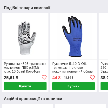
Подібні товари компанії
Рукавички 4895 трикотаж з
Рукавички 5110 D-OIL
Рука
малюнком ПВХ р.8(M)
трикотаж нітрилове
280 
клас 10 білий КотоФан
покриття неповний облив
Зірк
ДКГ
р.10(XL) синій/чорний ДКГ
чорн
25,61
44
38,
₴
₴
48,89 ₴
Купити
Купити
Акційні пропозиції та новинки