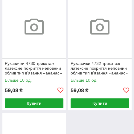
Рукавички 4730 трикотаж
Рукавички 4732 трикотаж
латексне покриття неповний
латексне покриття неповний
облив тип в'язання «ананас»
облив тип в'язання «ананас»
р.9(L) жовтий EXTRAGRAB
р.11(XXL) жовтий
Більше 10 од.
Більше 10 од.
ДКГ
EXTRAGRAB ДКГ
59,08
59,08
₴
₴
Купити
Купити