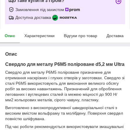
Що таке купити з Пром?
Замовлення під захистом
Доступна доставка
Опис
Характеристики
Відгуки про товар
Доставка
Опис
Свердло для металу P6M5 поліроване d5,2 мм Ultra
Свердло для металу Р6М5 поліроване призначене для
отримання наскрізних і глухих отворів у заготовках. Свердло зі
сталі Р6М5 використовують для виконання великого обсягу
робіт за високих навантажень. Призначений для оброблення
легованих і вуглецевих сталей із межею міцності до 900 Н/
мм2 кольорових металів, сірого чавуну, пластику.
Виготовлено з високопродуктивної швидкорізальної сталі з
високим вмістом вольфраму та молібдену. Поверхня свердел
повністю шліфувана.
Під час роботи рекомендується використовувати змащувальні