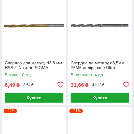
Свердло для металу d3,8 мм
Свердло по металу d3,5мм
HSS-TIN титан SIGMA
P6M5 поліроване Ultra
Більше 10 од.
В наявності 4 од.
6,49
31,66
₴
₴
8,54 ₴
41,12 ₴
Купити
Купити
–22%
–21%