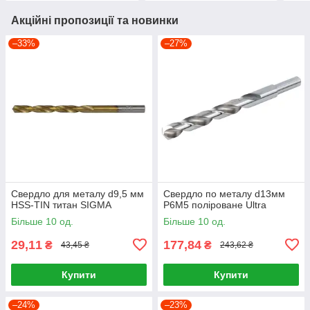
Акційні пропозиції та новинки
–33%
–27%
Свердло для металу d9,5 мм
Свердло по металу d13мм
HSS-TIN титан SIGMA
P6M5 поліроване Ultra
Більше 10 од.
Більше 10 од.
29,11
177,84
₴
₴
43,45 ₴
243,62 ₴
Купити
Купити
–24%
–23%