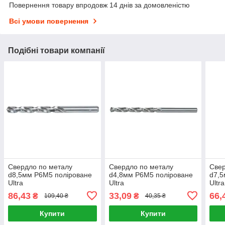
Повернення товару впродовж 14 днів за домовленістю
Всі умови повернення
Подібні товари компанії
Свердло по металу
Свердло по металу
Свер
d8,5мм P6M5 поліроване
d4,8мм P6M5 поліроване
d7,5
Ultra
Ultra
Ultra
86,43
33,09
66,
₴
₴
109,40 ₴
40,35 ₴
Купити
Купити