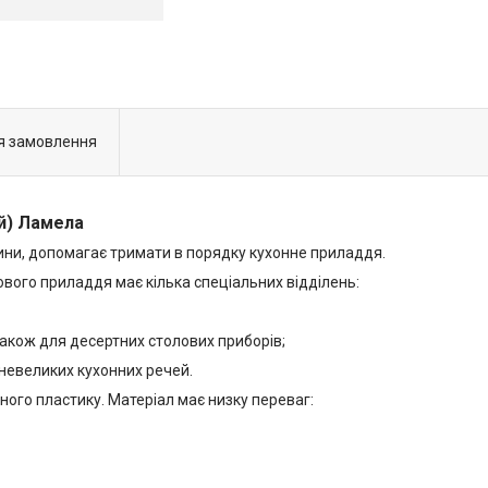
я замовлення
й) Ламела
ини, допомагає тримати в порядку кухонне приладдя.
вого приладдя має кілька спеціальних відділень:
 також для десертних столових приборів;
невеликих кухонних речей.
ного пластику. Матеріал має низку переваг: