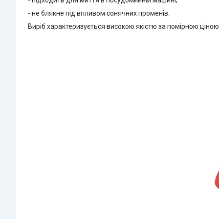
- підходить для миття в посудомийній машині;
- не блякне під впливом сонячних променів.
Виріб характеризується високою якістю за помірною ціно