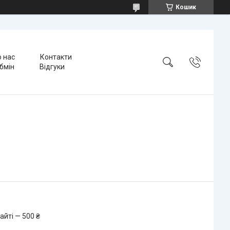
Кошик
 нас
Контакти
бмін
Відгуки
айті — 500 ₴