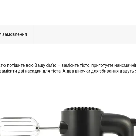
я замовлення
стю потішите всю Вашу сім'ю — замісите тісто, приготуєте найсмачніш
замісити дві насадки для тіста. А два віночки для збивання дадуть