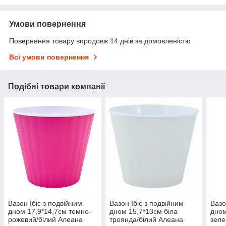
Умови повернення
Повернення товару впродовж 14 днів за домовленістю
Всі умови повернення
Подібні товари компанії
Вазон Ібіс з подвійним
Вазон Ібіс з подвійним
Вазо
дном 17,9*14,7см темно-
дном 15,7*13см біла
дном
рожевий/білий Алеана
троянда/білий Алеана
зеле