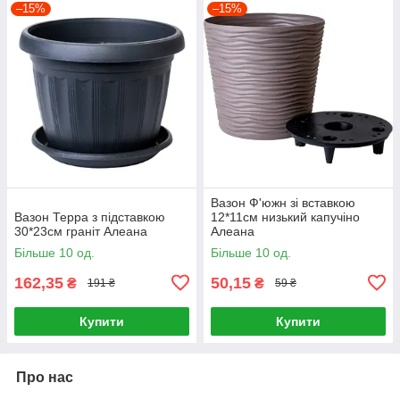
–15%
–15%
Вазон Ф'южн зі вставкою
Вазон Терра з підставкою
12*11см низький капучіно
30*23см граніт Алеана
Алеана
Більше 10 од.
Більше 10 од.
162,35
50,15
₴
₴
191 ₴
59 ₴
Купити
Купити
Про нас