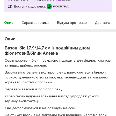
Доступна доставка
Опис
Характеристики
Відгуки про товар
Доставка
Опис
Вазон Ібіс 17,9*14,7 см із подвійним дном
фіолетовий/білий Алеана
Серія вазонів «Ібіс» прекрасно підходить для фіалок, кактусів
та інших дрібних рослин.
Вазони виготовлені з поліпропілену, випускаються з білою і
чорною дренажною вставкою, яка перешкоджає загниванню
кореневої системи рослини.
Переваги вазонів із поліпропілену:
• зберігають чудовий зовнішній вигляд упродовж усього
терміну експлуатації;
• не деформуються й не блякнуть на сонці.
На стінках вазонів не відкладається вапняний наліт від води.