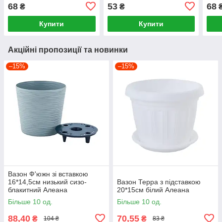
68
53
68
₴
₴
Купити
Купити
Акційні пропозиції та новинки
–15%
–15%
Вазон Ф'южн зі вставкою
16*14,5см низький сизо-
Вазон Терра з підставкою
блакитний Алеана
20*15см білий Алеана
Більше 10 од.
Більше 10 од.
88,40
70,55
₴
₴
104 ₴
83 ₴