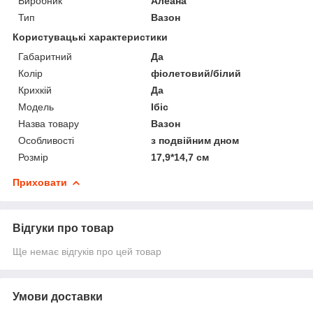
Виробник
Алеана
Тип
Вазон
Користувацькі характеристики
Габаритний
Да
Колір
фіолетовий/білий
Крихкій
Да
Мoдель
Ібіс
Назва товару
Вазон
Особливості
з подвійним дном
Розмір
17,9*14,7 см
Приховати
Відгуки про товар
Ще немає відгуків про цей товар
Умови доставки