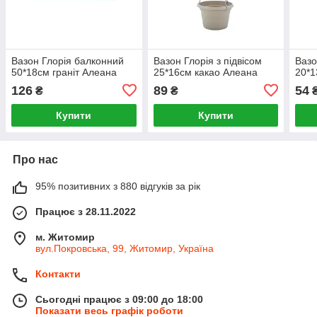
Вазон Глорія балконний
Вазон Глорія з підвісом
Вазо
50*18см граніт Алеана
25*16см какао Алеана
20*1
126
89
54
₴
₴
Купити
Купити
Про нас
95% позитивних з 880 відгуків за рік
Працює з 28.11.2022
м. Житомир
вул.Покровська, 99, Житомир, Україна
Контакти
Сьогодні працює з 09:00 до 18:00
Показати весь графік роботи