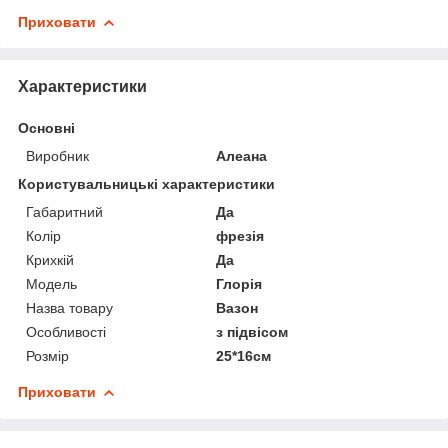
Приховати
Характеристики
Основні
Виробник
Алеана
Користувальницькі характеристики
Габаритний
Да
Колір
фрезія
Крихкій
Да
Мoдель
Глорія
Назва товару
Вазон
Особливості
з підвісом
Розмір
25*16см
Приховати