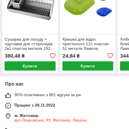
Сушарка для посуду +
Кришка для відра
Хліб
підставка для ст.приладів
пристінного 12л пластик
біли
2в1 пластик металік 191-
51 металік Ламела
Лам
51 Ламела
380,48
24,84
344
₴
₴
Купити
Купити
Про нас
95% позитивних з 881 відгука за рік
Працює з 28.11.2022
м. Житомир
вул.Покровська, 99, Житомир, Україна