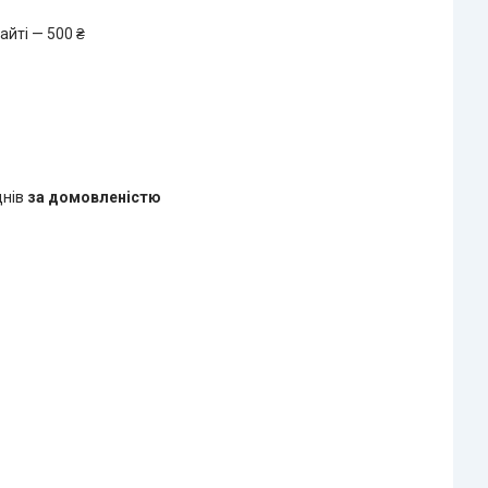
айті — 500 ₴
днів
за домовленістю