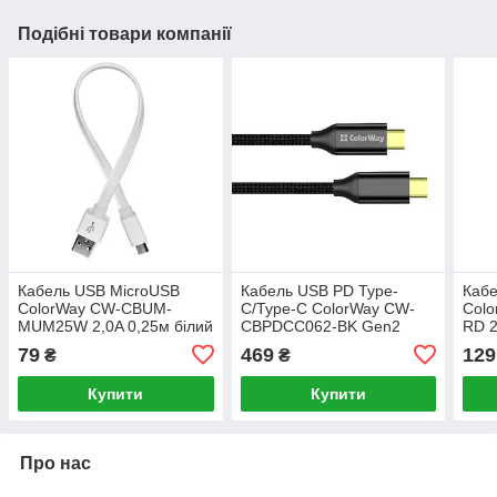
Подібні товари компанії
Кабель USB MicroUSB
Кабель USB PD Type-
Кабе
ColorWay CW-CBUM-
C/Type-C ColorWay CW-
Col
MUM25W 2,0A 0,25м білий
CBPDCC062-BK Gen2
RD 2
5,0А 100W 1м чорний
79
469
129
₴
₴
Купити
Купити
Про нас