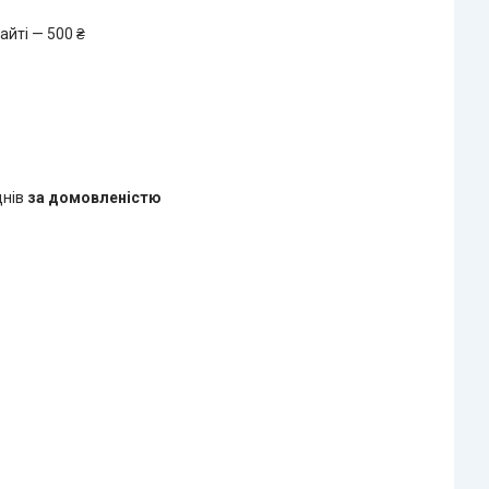
айті — 500 ₴
днів
за домовленістю