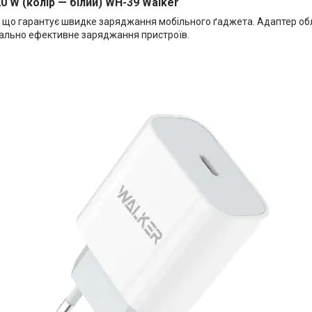
0 W (колір — білий) WH-39 Walker
, що гарантує швидке заряджання мобільного ґаджета. Адаптер обл
имально ефективне заряджання пристроїв.