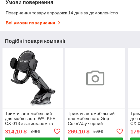
Умови повернення
Повернення товару впродовж 14 днів за домовленістю
Всі умови повернення
Подібні товари компанії
Тримач автомобільний
Тримач автомобільний
Трим
для мобільного WALKER
для мобільного Grip
для
CX-013 з затискачем та
ColorWay чорний
CX-0
присоскою чорний
314,10
269,10
179
₴
₴
349 ₴
299 ₴