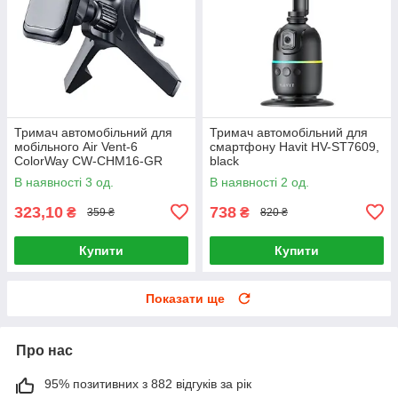
Тримач автомобільний для
Тримач автомобільний для
мобільного Air Vent-6
смартфону Havit HV-ST7609,
ColorWay CW-CHM16-GR
black
магнітний сірий
В наявності 3 од.
В наявності 2 од.
323,10
738
₴
₴
359 ₴
820 ₴
Купити
Купити
Показати ще
Про нас
95% позитивних з 882 відгуків за рік