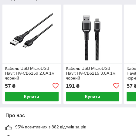
Кабель USB MicroUSB
Кабель USB MicroUSB
Кабе
Havit HV-CB6159 2,0A 1м
Havit HV-CB6215 3,0A 1м
Havi
чорний
чорний
чор
57
191
57
₴
₴
Купити
Купити
Про нас
95% позитивних з 882 відгуків за рік