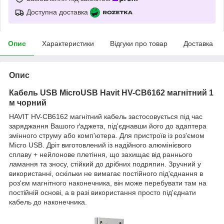
Доступна доставка
Опис
Характеристики
Відгуки про товар
Доставка
Опис
Кабель USB MicroUSB Havit HV-CB6162 магнітний 1
м чорний
HAVIT HV-CB6162 магнітний кабель застосовується під час
заряджання Вашого ґаджета, під'єднавши його до адаптера
змінного струму або комп'ютера. Для пристроїв із роз'ємом
Micro USB. Дріт виготовлений із надійного алюмінієвого
сплаву + нейлонове плетіння, що захищає від раннього
ламання та зносу, стійкий до дрібних подряпин. Зручний у
використанні, оскільки не вимагає постійного під'єднання в
роз'єм магнітного наконечника, він може перебувати там на
постійній основі, а в разі використання просто під'єднати
кабель до наконечника.