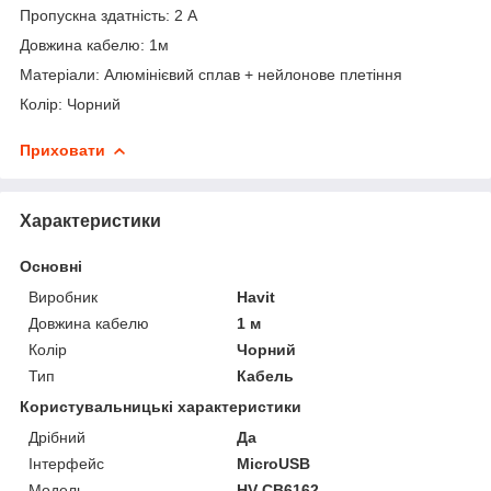
Пропускна здатність: 2 А
Довжина кабелю: 1м
Матеріали: Алюмінієвий сплав + нейлонове плетіння
Колір: Чорний
Приховати
Характеристики
Основні
Виробник
Havit
Довжина кабелю
1 м
Колір
Чорний
Тип
Кабель
Користувальницькі характеристики
Дрібний
Да
Інтерфейс
MicroUSB
Мoдель
HV-CB6162