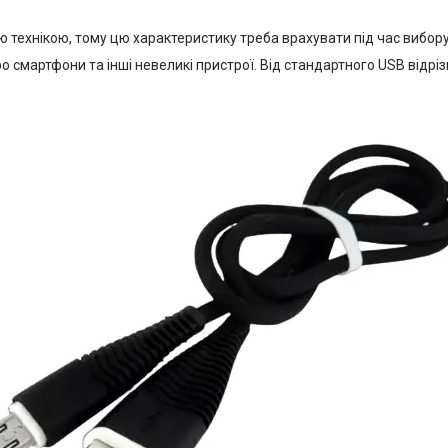
ою технікою, тому цю характеристику треба врахувати під час вибор
о смартфони та інші невеликі пристрої. Від стандартного USB від