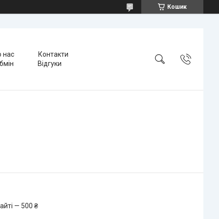
Кошик
 нас
Контакти
бмін
Відгуки
айті — 500 ₴