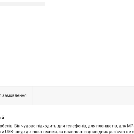
я замовлення
ый
абелів. Він чудово підходить для телефонів, для планшетів, для MP
ти USB-шнур до іншої техніки, за наявності відповідних роз'ємів це