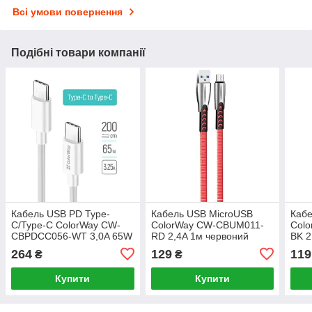
Всі умови повернення
Подібні товари компанії
Кабель USB PD Type-
Кабель USB MicroUSB
Кабе
C/Type-C ColorWay CW-
ColorWay CW-CBUM011-
Col
CBPDCC056-WT 3,0A 65W
RD 2,4A 1м червоний
BK 2
2м білий
264
129
119
₴
₴
Купити
Купити