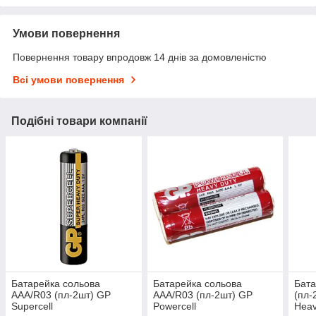
Умови повернення
Повернення товару впродовж 14 днів за домовленістю
Всі умови повернення
Подібні товари компанії
Батарейка сольова
Батарейка сольова
Бата
AAA/R03 (пл-2шт) GP
AAA/R03 (пл-2шт) GP
(пл-
Supercell
Powercell
Heav