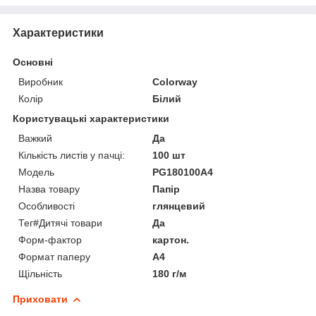
Характеристики
Основні
Виробник
Colorway
Колір
Білий
Користувацькі характеристики
Важкий
Да
Кількість листів у пачці:
100 шт
Мoдель
PG180100A4
Назва товару
Папір
Особливості
глянцевий
Тег#Дитячі товари
Да
Форм-фактор
картон.
Формат паперу
А4
Щільність
180 г/м
Приховати