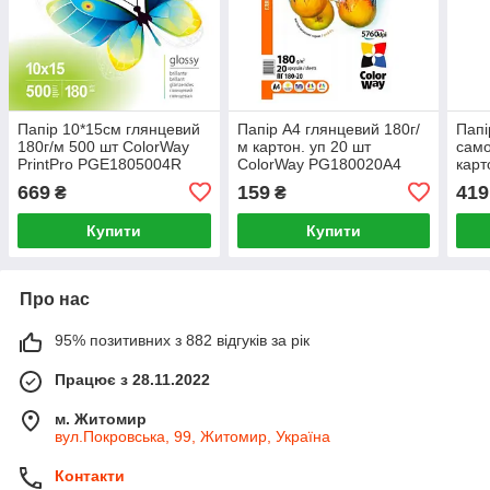
Папір 10*15см глянцевий
Папір А4 глянцевий 180г/
Папі
180г/м 500 шт ColorWay
м картон. уп 20 шт
само
PrintPro PGE1805004R
ColorWay PG180020A4
карт
PGS
669
159
419
₴
₴
Купити
Купити
Про нас
95% позитивних з 882 відгуків за рік
Працює з 28.11.2022
м. Житомир
вул.Покровська, 99, Житомир, Україна
Контакти