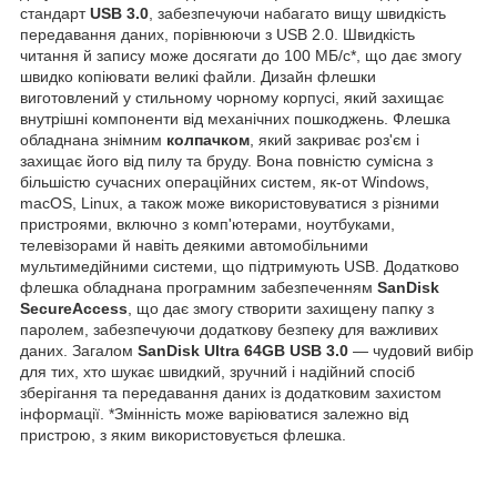
стандарт
USB 3.0
, забезпечуючи набагато вищу швидкість
передавання даних, порівнюючи з USB 2.0. Швидкість
читання й запису може досягати до 100 МБ/с*, що дає змогу
швидко копіювати великі файли. Дизайн флешки
виготовлений у стильному чорному корпусі, який захищає
внутрішні компоненти від механічних пошкоджень. Флешка
обладнана знімним
колпачком
, який закриває роз'єм і
захищає його від пилу та бруду. Вона повністю сумісна з
більшістю сучасних операційних систем, як-от Windows,
macOS, Linux, а також може використовуватися з різними
пристроями, включно з комп'ютерами, ноутбуками,
телевізорами й навіть деякими автомобільними
мультимедійними системи, що підтримують USB. Додатково
флешка обладнана програмним забезпеченням
SanDisk
SecureAccess
, що дає змогу створити захищену папку з
паролем, забезпечуючи додаткову безпеку для важливих
даних. Загалом
SanDisk Ultra 64GB USB 3.0
— чудовий вибір
для тих, хто шукає швидкий, зручний і надійний спосіб
зберігання та передавання даних із додатковим захистом
інформації. *Змінність може варіюватися залежно від
пристрою, з яким використовується флешка.