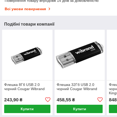
Повернення товару впродовж 14 днів за домовленістю
Всі умови повернення
Подібні товари компанії
Флешка 8Гб USB 2.0
Флешка 32Гб USB 2.0
Флеш
чорний Cougar Wibrand
чорний Cougar Wibrand
чорн
King
243,90
458,55
848
₴
₴
Купити
Купити