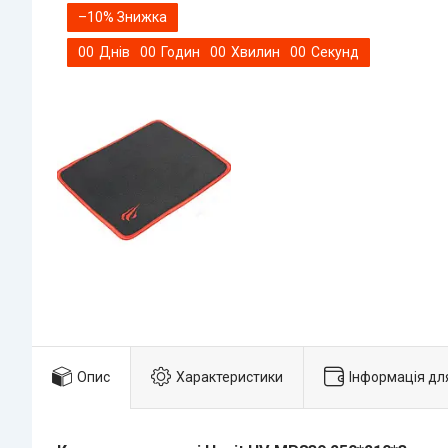
–10%
0
0
Днів
0
0
Годин
0
0
Хвилин
0
0
Секунд
Опис
Характеристики
Інформація дл