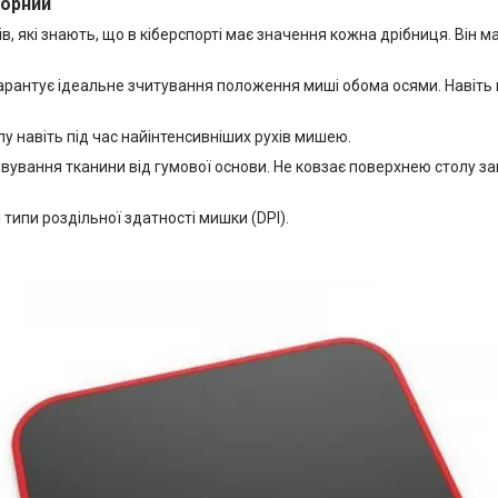
чорний
 які знають, що в кіберспорті має значення кожна дрібниця. Він м
гарантує ідеальне зчитування положення миші обома осями. Навіть
у навіть під час найінтенсивніших рухів мишею.
вування тканини від гумової основи. Не ковзає поверхнею столу з
 типи роздільної здатності мишки (DPI).