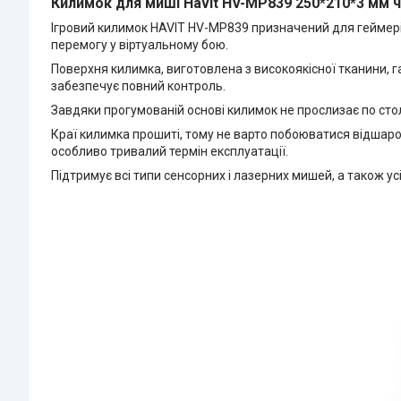
Килимок для миші Havit HV-MP839 250*210*3 мм 
Ігровий килимок HAVIT HV-MP839 призначений для геймерів,
перемогу у віртуальному бою.
Поверхня килимка, виготовлена з високоякісної тканини, 
забезпечує повний контроль.
Завдяки прогумованій основі килимок не прослизає по стол
Краї килимка прошиті, тому не варто побоюватися відшаро
особливо тривалий термін експлуатації.
Підтримує всі типи сенсорних і лазерних мишей, а також усі