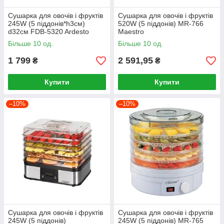
Сушарка для овочів і фруктів
Сушарка для овочів і фруктів
245W (5 піддонів*h3см)
520W (5 піддонів) MR-766
d32см FDB-5320 Ardesto
Maestro
Більше 10 од.
Більше 10 од.
1 799
2 591,95
₴
₴
Купити
Купити
–10%
–10%
Сушарка для овочів і фруктів
Сушарка для овочів і фруктів
245W (5 піддонів)
245W (5 піддонів) MR-765