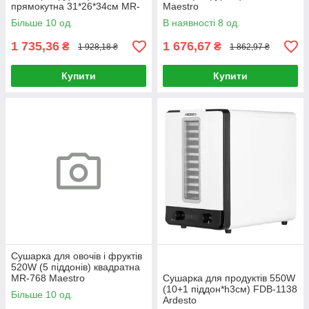
прямокутна 31*26*34см MR-
Maestro
767 Maestro
Більше 10 од.
В наявності 8 од.
1 735,36
1 676,67
₴
₴
1 928,18 ₴
1 862,97 ₴
Купити
Купити
Сушарка для овочів і фруктів
520W (5 піддонів) квадратна
MR-768 Maestro
Сушарка для продуктів 550W
(10+1 піддон*h3см) FDB-1138
Більше 10 од.
Ardesto