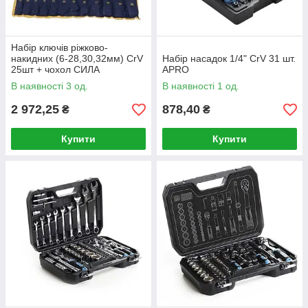
Набір ключів ріжково-
накидних (6-28,30,32мм) CrV
Набір насадок 1/4" CrV 31 шт.
25шт + чохол СИЛА
APRO
В наявності 3 од.
В наявності 1 од.
2 972,25
878,40
₴
₴
Купити
Купити