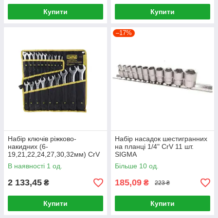
Купити
Купити
–17%
Набір ключів ріжково-
Набір насадок шестигранних
накидних (6-
на планці 1/4" CrV 11 шт.
19,21,22,24,27,30,32мм) CrV
SIGMA
20шт + чохол СИЛА
В наявності 1 од.
Більше 10 од.
2 133,45
185,09
₴
₴
223 ₴
Купити
Купити