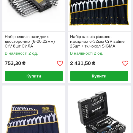
Набір ключів накидних
Набір ключів ріжково-
двосторонніх (6-20,22мм)
накидних 6-32мм CrV satine
CrV 8шт СИЛА
25шт + тк.чохол SIGMA
В наявності 2 од.
В наявності 2 од.
753,30
2 431,50
₴
₴
Купити
Купити