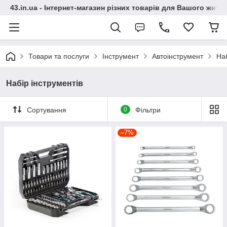
43.in.ua - Інтернет-магазин різних товарів для Вашого житт
Товари та послуги
Інструмент
Автоінструмент
Наб
Набір інструментів
Сортування
0
Фільтри
–7%