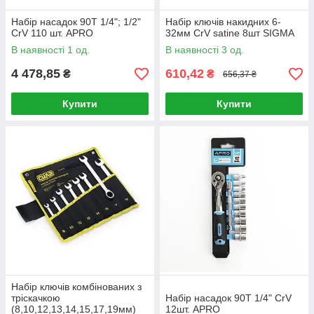
Набір насадок 90T 1/4"; 1/2"
Набір ключів накидних 6-
CrV 110 шт. APRO
32мм CrV satine 8шт SIGMA
В наявності 1 од.
В наявності 3 од.
4 478,85
610,42
₴
₴
656,37 ₴
Купити
Купити
Набір ключів комбінованих з
тріскачкою
Набір насадок 90T 1/4" CrV
(8,10,12,13,14,15,17,19мм)
12шт. APRO