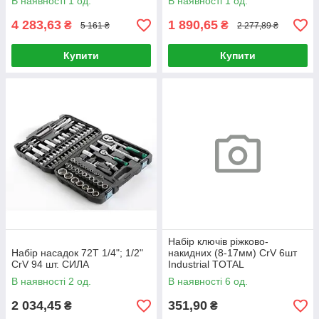
В наявності 1 од.
В наявності 1 од.
4 283,63
1 890,65
₴
₴
5 161 ₴
2 277,89 ₴
Купити
Купити
Набір ключів ріжково-
Набір насадок 72T 1/4"; 1/2"
накидних (8-17мм) CrV 6шт
CrV 94 шт. СИЛА
Industrial TOTAL
В наявності 2 од.
В наявності 6 од.
2 034,45
351,90
₴
₴