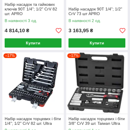
Набір насадок та гайкових
ключів 90T 1/4"; 1/2" CrV 82
Набір насадок 90T 1/4"; 1/2"
шт. APRO
CrV 73 шт APRO
В наявності 3 од.
В наявності 2 од.
4 814,10
3 163,95
₴
₴
Купити
Купити
–17%
–17%
Набір насадок торцевих і біти
Набір насадок торцевих і біти
1/4"; 1/2" CrV 82 шт. Ultra
3/8" CrV 39 шт. Taiwan Ultra