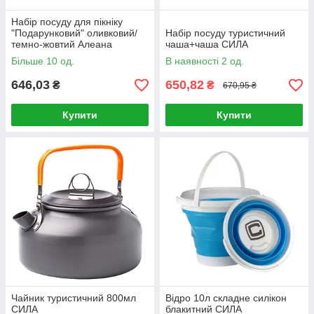
Набір посуду для пікніку
"Подарунковий" оливковий/
Набір посуду туристичний
темно-жовтий Алеана
чаша+чаша СИЛА
Більше 10 од.
В наявності 2 од.
646,03
650,82
₴
₴
670,95 ₴
Купити
Купити
Чайник туристичний 800мл
Відро 10л складне силікон
СИЛА
блакитний СИЛА