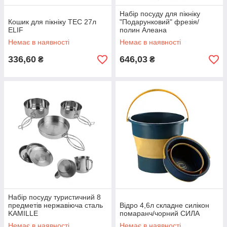
Набір посуду для пікніку
Кошик для пікніку ТЕС 27л
"Подарунковий" фрезія/
ELIF
полин Алеана
Немає в наявності
Немає в наявності
336,60
646,03
₴
₴
Набір посуду туристичний 8
предметів нержавіюча сталь
Відро 4,6л складне силікон
KAMILLE
помаранч/чорний СИЛА
Немає в наявності
Немає в наявності