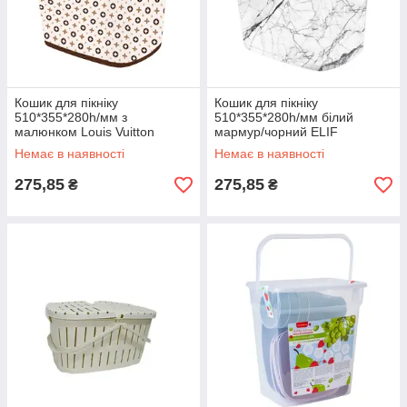
Кошик для пікніку
Кошик для пікніку
510*355*280h/мм з
510*355*280h/мм білий
малюнком Louis Vuitton
мармур/чорний ELIF
коричневий ELIF
Немає в наявності
Немає в наявності
275,85
275,85
₴
₴