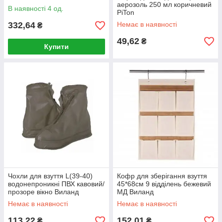
аерозоль 250 мл коричневий
В наявності 4 од.
PiTon
332,64
Немає в наявності
₴
49,62
₴
Купити
Чохли для взуття L(39-40)
Кофр для зберігання взуття
водонепроникні ПВХ кавовий/
45*68см 9 відділень бежевий
прозоре вікно Виланд
МД Виланд
Немає в наявності
Немає в наявності
113,22
152,01
₴
₴