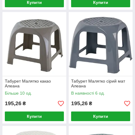
Купити
Купити
Табурет Малятко какао
Табурет Малятко сірий мат
Алеана
Алеана
Більше 10 од.
В наявності 6 од.
195,26
195,26
₴
₴
Купити
Купити