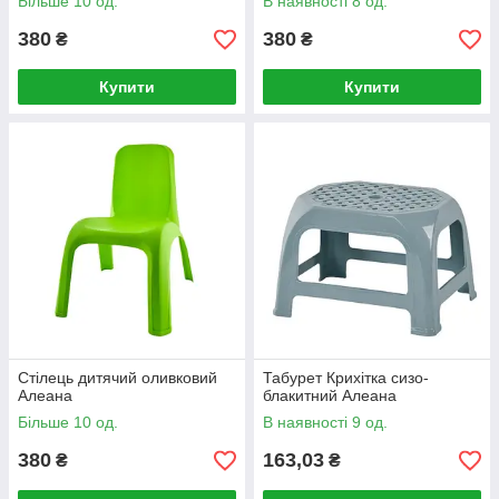
Більше 10 од.
В наявності 8 од.
380
380
₴
₴
Купити
Купити
Стілець дитячий оливковий
Табурет Крихітка сизо-
Алеана
блакитний Алеана
Більше 10 од.
В наявності 9 од.
380
163,03
₴
₴