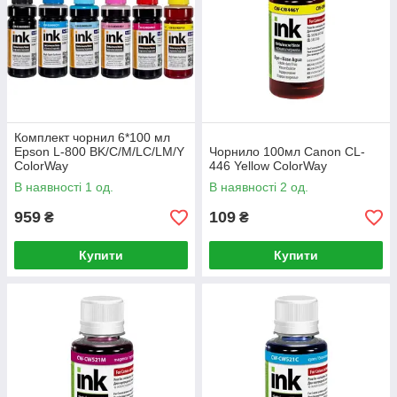
Комплект чорнил 6*100 мл
Epson L-800 BK/С/M/LС/LM/Y
Чорнило 100мл Canon CL-
ColorWay
446 Yellow ColorWay
В наявності 1 од.
В наявності 2 од.
959
109
₴
₴
Купити
Купити