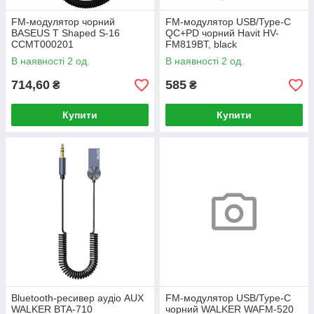
FM-модулятор чорний
FM-модулятор USB/Type-C
BASEUS T Shaped S-16
QC+PD чорний Havit HV-
CCMT000201
FM819BT, black
В наявності 2 од.
В наявності 2 од.
714,60
585
₴
₴
Купити
Купити
Bluetooth-ресивер аудіо AUX
FM-модулятор USB/Type-C
WALKER BTA-710
чорний WALKER WAFM-520