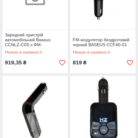
Зарядний пристрій
автомобільний Baseus
FM-модулятор бездротовий
CCNLZ-C0S з ФМ-
чорний BASEUS CCF40-01
модулятором, швидкий
Немає в наявності
Немає в наявності
зарядний пристрій, срібни
919,35
819
₴
₴