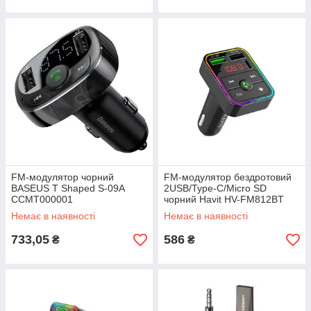
FM-модулятор чорний
FM-модулятор бездротовий
BASEUS T Shaped S-09A
2USB/Type-C/Micro SD
CCMT000001
чорний Havit HV-FM812BT
Немає в наявності
Немає в наявності
733,05
586
₴
₴