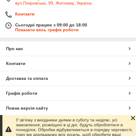
вул.Покровська, 99, Житомир, Україна
Контакти
Сьогодні працює з 09:00 до 18:00
Показати весь графік роботи
Про нас
Контакти
Доставка та оплата
Графік роботи
Повна версія сайту
У зв'язку з вихідними днями в суботу та неділю, усі
Сайт створено на маркетплейсі
Prom.ua
замовлення, розміщені в ці дні, будуть оброблятися в
понеділок. Обробка відбуватиметься в порядку черговості,
тому ми докладаємо всіх зусиль, щоб обробити ваші