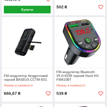
502
₴
Купити
FM-модулятор Bluetooth
FM-модулятор бездротовий
V5.0+EDR чорний Havit HV-
чорний BASEUS CCTM-E01
FM810BT
Немає в наявності
Немає в наявності
666,67
539
₴
₴