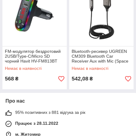
FM-модулятор бездротовий
Bluetooth-ресивер UGREEN
2USB/Type-C/Micro SD
CM309 Bluetooth Car
чорний Havit HV-FM813BT
Receiver Aux with Mic (Space
Gray)(UGR-70601)
Немає в наявності
Немає в наявності
568
542,08
₴
₴
Про нас
95% позитивних з 881 відгука за рік
Працює з 28.11.2022
м. Житомир