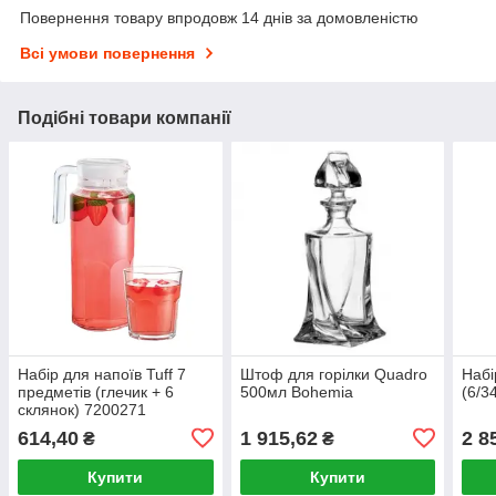
Повернення товару впродовж 14 днів за домовленістю
Всі умови повернення
Подібні товари компанії
Набір для напоїв Tuff 7
Штоф для горілки Quadro
Набі
предметів (глечик + 6
500мл Bohemia
(6/3
склянок) 7200271
Luminarc
614,40
1 915,62
2 8
₴
₴
Купити
Купити