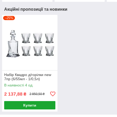
Акційні пропозиції та новинки
–25%
Набір Квадро д/горілки new
7пр (6/55мл - 1/0,5л)
В наявності 4 од.
2 137,88
₴
2 850,50 ₴
Купити