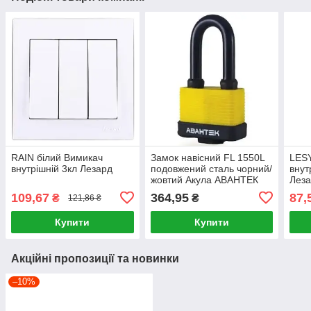
RAIN білий Вимикач
Замок навісний FL 1550L
LESY
внутрішній 3кл Лезард
подовжений сталь чорний/
внут
жовтий Акула АВАНТЕК
Лез
109,67
364,95
87,
₴
₴
121,86 ₴
Купити
Купити
Акційні пропозиції та новинки
–10%